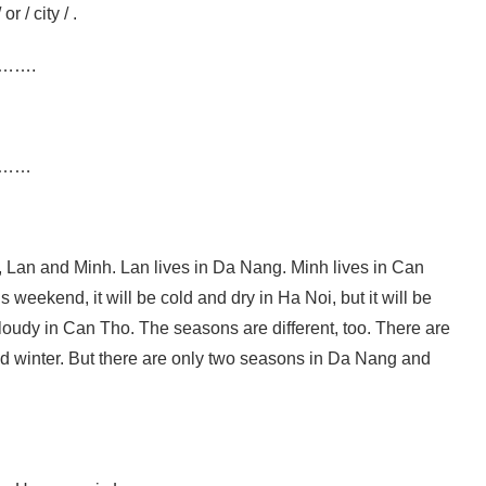
r / city / .
…….
……
s, Lan and Minh. Lan lives in Da Nang. Minh lives in Can
 weekend, it will be cold and dry in Ha Noi, but it will be
loudy in Can Tho. The seasons are different, too. There are
d winter. But there are only two seasons in Da Nang and