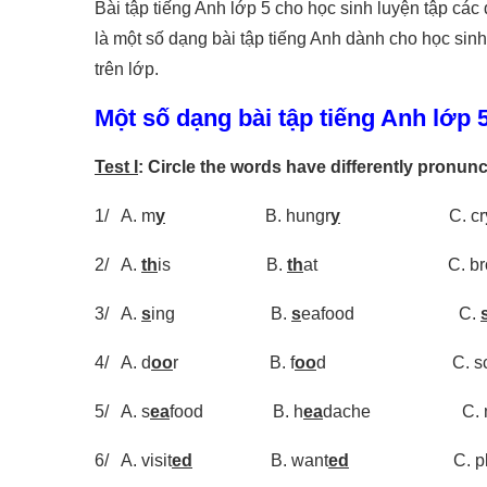
Bài tập tiếng Anh lớp 5 cho học sinh luyện tập các
là một số dạng bài tập tiếng Anh dành cho học sinh
trên lớp.
Một số dạng bài tập tiếng Anh lớp 
Test I
: Circle the words have differently pronunc
1/ A. m
y
B. hungr
y
C. cr
2/ A.
th
is B.
th
at C. br
3/ A.
s
ing B.
s
eafood C.
4/ A. d
oo
r B. f
oo
d C. sc
5/ A. s
ea
food B. h
ea
dache C. 
6/ A. visit
ed
B. want
ed
C. pla