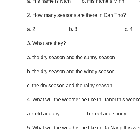
a. His name is Nam b. His name’s Minh c. 
2. How many seasons are there in Can Tho?
a. 2 b. 3 c. 4
3. What are they?
a. the dry season and the sunny season
b. the dry season and the windy season
c. the dry season and the rainy season
4. What will the weather be like in Hanoi this wee
a. cold and dry b. cool and sunny
5. What will the weather be like in Da Nang this 