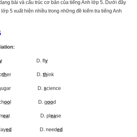
 dạng bài và cấu trúc cơ bản của tiếng Anh lớp 5. Dưới đây
 lớp 5 xuất hiện nhiều trong những đề kiểm tra tiếng Anh
5
iation:
y
D. fl
y
o
th
er D.
th
ink
s
ugar D.
s
cience
h
oo
l D. g
oo
d
m
ea
t D. pl
ea
se
y
ed
D. need
ed