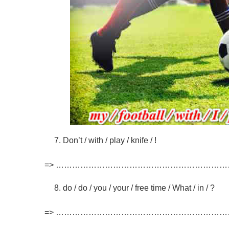
Don’t / with / play / knife / !
=> ………………………………………………………
do / do / you / your / free time / What / in / ?
=> ……………………………………………………