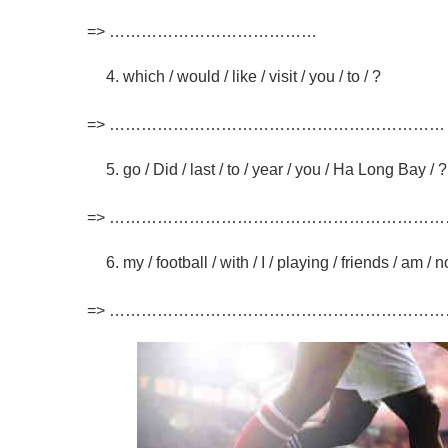
=> …………………………………
which / would / like / visit / you / to / ?
=> ………………………………………………………
go / Did / last / to / year / you / Ha Long Bay / ?
=> ………………………………………………………
my / football / with / I / playing / friends / am / n
=> ………………………………………………………