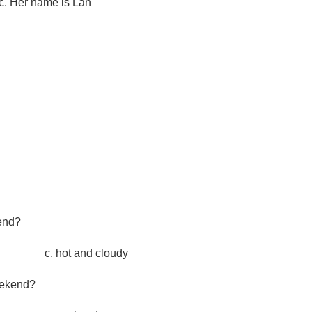
Her name is Lan
kend?
 c. hot and cloudy
weekend?