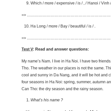
Which / more / expensive / is / , / Hanoi / Vinh / o
=> ………………………………………………………
Ha Long / more / Bay / beautiful / is / .
=> ………………………………………………………
Test V
: Read and answer questions:
My name’s Nam. I live in Ha Noi. I have two friend
Tho. The weather in our places is not the same. This
cool and sunny in Da Nang, and it will be hot and c
four seasons in Ha Noi: spring, summer, autumn an
Can Tho: the dry season and the rainy season.
What’s his name ?