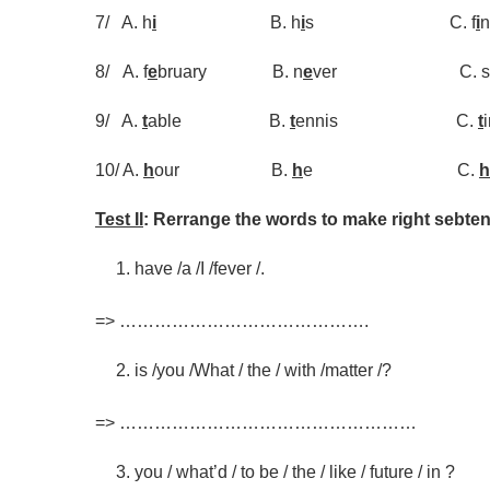
7/ A. h
i
B. h
i
s C. f
i
8/ A. f
e
bruary B. n
e
ver C. s
9/ A.
t
able B.
t
ennis C.
t
10/ A.
h
our B.
h
e C.
h
Test II
: Rerrange the words to make right sebte
have /a /I /fever /.
=> …………………………………….
is /you /What / the / with /matter /?
=> ……………………………………………
you / what’d / to be / the / like / future / in ?