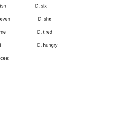
nish D. s
i
x
e
ven D. sh
e
ime D.
t
ired
i D.
h
ungry
nces: