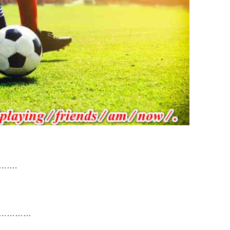
…….
……………