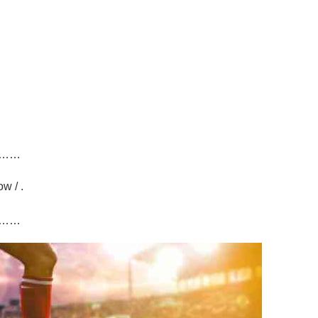
……
ow / .
……