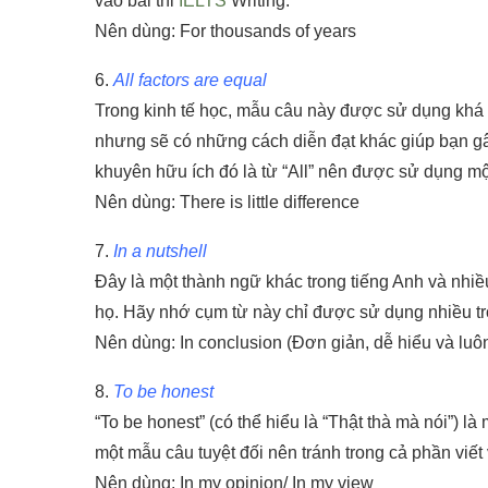
vào bài thi
IELTS
Writing.
Nên dùng: For thousands of years
6.
All factors are equal
Trong kinh tế học, mẫu câu này được sử dụng khá 
nhưng sẽ có những cách diễn đạt khác giúp bạn gâ
khuyên hữu ích đó là từ “All” nên được sử dụng một
Nên dùng: There is little difference
7.
In a nutshell
Đây là một thành ngữ khác trong tiếng Anh và nhiều
họ. Hãy nhớ cụm từ này chỉ được sử dụng nhiều tr
Nên dùng: In conclusion (Đơn giản, dễ hiểu và luô
8.
To be honest
“To be honest” (có thể hiểu là “Thật thà mà nói”) 
một mẫu câu tuyệt đối nên tránh trong cả phần viết
Nên dùng: In my opinion/ In my view