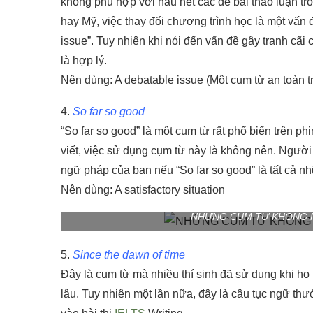
không phù hợp với hầu hết các đề bài thảo luận tro
hay Mỹ, việc thay đổi chương trình học là một vấn đ
issue”. Tuy nhiên khi nói đến vấn đề gây tranh cãi 
là hợp lý.
Nên dùng: A debatable issue (Một cụm từ an toàn 
4.
So far so good
“So far so good” là một cụm từ rất phổ biến trên p
viết, việc sử dụng cụm từ này là không nên. Người 
ngữ pháp của bạn nếu “So far so good” là tất cả nhữ
Nên dùng: A satisfactory situation
NHỮNG CỤM TỪ KHÔNG N
5.
Since the dawn of time
Đây là cụm từ mà nhiều thí sinh đã sử dụng khi họ 
lâu. Tuy nhiên một lần nữa, đây là câu tục ngữ t