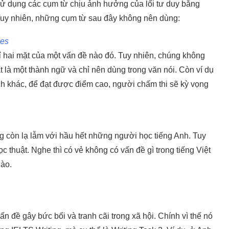
en sử dụng các cụm từ chịu ảnh hưởng của lối tư duy bằng
. Tuy nhiên, những cụm từ sau đây không nên dùng:
des
hỉ hai mặt của một vấn đề nào đó. Tuy nhiên, chúng không
ất là một thành ngữ và chỉ nên dùng trong văn nói. Còn ví dụ
ch khác, để đạt được điểm cao, người chấm thi sẽ kỳ vọng
g còn lạ lẫm với hầu hết những người học tiếng Anh. Tuy
ọc thuật. Nghe thì có vẻ không có vấn đề gì trong tiếng Việt
nào.
n đề gây bức bối và tranh cãi trong xã hội. Chính vì thế nó