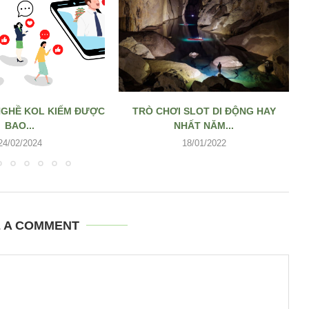
NGHỀ KOL KIẾM ĐƯỢC
TRÒ CHƠI SLOT DI ĐỘNG HAY
BAO...
NHẤT NĂM...
24/02/2024
18/01/2022
E A COMMENT