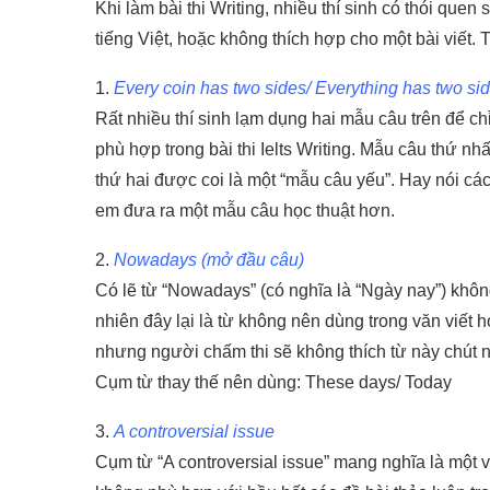
Khi làm bài thi Writing, nhiều thí sinh có thói qu
tiếng Việt, hoặc không thích hợp cho một bài viết
1.
Every coin has two sides/ Everything has two si
Rất nhiều thí sinh lạm dụng hai mẫu câu trên để c
phù hợp trong bài thi Ielts Writing. Mẫu câu thứ nh
thứ hai được coi là một “mẫu câu yếu”. Hay nói cá
em đưa ra một mẫu câu học thuật hơn.
2.
Nowadays (mở đầu câu)
Có lẽ từ “Nowadays” (có nghĩa là “Ngày nay”) khôn
nhiên đây lại là từ không nên dùng trong văn viết h
nhưng người chấm thi sẽ không thích từ này chút 
Cụm từ thay thế nên dùng: These days/ Today
3.
A controversial issue
Cụm từ “A controversial issue” mang nghĩa là một vấ