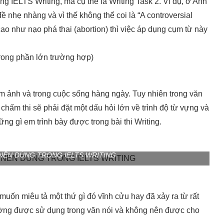
ng IELTS Writing, mà cụ thể là Writing Task 2. Ví dụ, ở Anh
ề nhẹ nhàng và vì thế không thể coi là “A controversial
cao như nạo phá thai (abortion) thì việc áp dụng cụm từ này
trong phần lớn trường hợp)
him ảnh và trong cuộc sống hàng ngày. Tuy nhiên trong văn
chấm thi sẽ phải đặt một dấu hỏi lớn về trình độ từ vựng và
ng gì em trình bày được trong bài thi Writing.
ÊN DÙNG TRONG IELTS WRITING
muốn miêu tả một thứ gì đó vĩnh cửu hay đã xảy ra từ rất
hường được sử dụng trong văn nói và không nên được cho