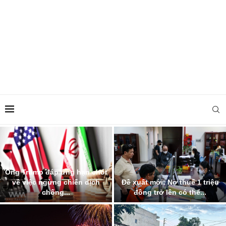
Ông Trump đáp ứng hạn chót
về việc ngừng chiến dịch
Đề xuất mới: Nợ thuế 1 triệu
chống...
đồng trở lên có thể...