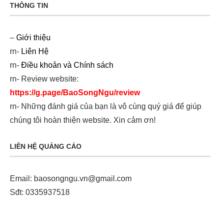
THÔNG TIN
–
Giới thiệu
rn-
Liên Hệ
rn-
Điều khoản và Chính sách
rn- Review website:
https://g.page/BaoSongNgu/review
rn- Những đánh giá của bạn là vô cùng quý giá để giúp
chúng tôi hoàn thiện website. Xin cảm ơn!
LIÊN HỆ QUẢNG CÁO
Email:
baosongngu.vn@gmail.com
Sđt: 0335937518