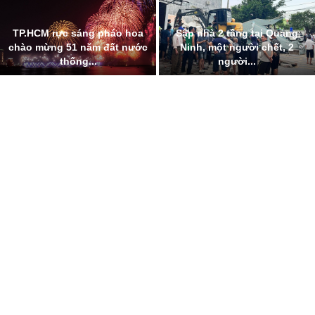
TP.HCM rực sáng pháo hoa
Sập nhà 2 tầng tại Quảng
chào mừng 51 năm đất nước
Ninh, một người chết, 2
thống...
người...