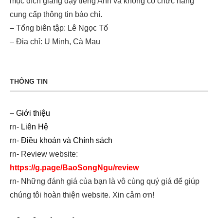
mục đích giảng dạy tiếng Anh và không có chức năng
cung cấp thông tin báo chí.
– Tổng biên tập: Lê Ngọc Tố
– Địa chỉ: U Minh, Cà Mau
THÔNG TIN
–
Giới thiệu
rn-
Liên Hệ
rn-
Điều khoản và Chính sách
rn- Review website:
https://g.page/BaoSongNgu/review
rn- Những đánh giá của bạn là vô cùng quý giá để giúp
chúng tôi hoàn thiện website. Xin cảm ơn!