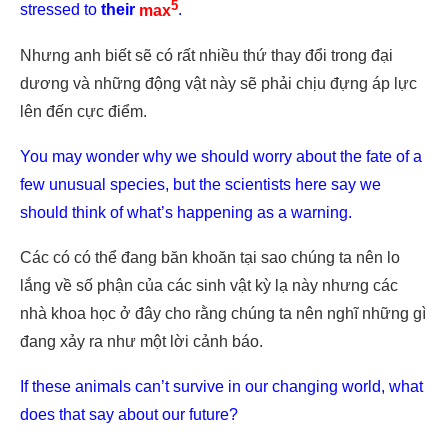
5
stressed to
their
max
.
Nhưng anh biết sẽ có rất nhiều thứ thay đổi trong đại
dương và những động vật này sẽ phải chịu đựng áp lực
lên đến cực điểm.
You may wonder why we should worry about the fate of a
few unusual species, but the scientists here say we
should think of what’s happening as a warning.
Các có có thể đang băn khoăn tại sao chúng ta nên lo
lắng về số phận của các sinh vật kỳ lạ này nhưng các
nhà khoa học ở đây cho rằng chúng ta nên nghĩ những gì
đang xảy ra như một lời cảnh báo.
If these animals can’t survive in our changing world, what
does that say about our future?