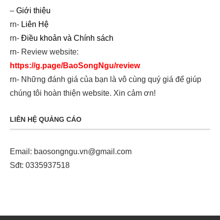
–
Giới thiệu
rn-
Liên Hệ
rn-
Điều khoản và Chính sách
rn- Review website:
https://g.page/BaoSongNgu/review
rn- Những đánh giá của bạn là vô cùng quý giá để giúp
chúng tôi hoàn thiện website. Xin cảm ơn!
LIÊN HỆ QUẢNG CÁO
Email:
baosongngu.vn@gmail.com
Sđt: 0335937518