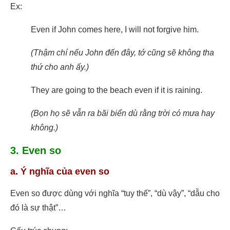
Ex:
Even if John comes here, I will not forgive him.
(Thậm chí nếu John đến đây, tớ cũng sẽ không tha
thứ cho anh ấy.)
They are going to the beach even if it is raining.
(Bọn họ sẽ vẫn ra bãi biển dù rằng trời có mưa hay
không.)
3. Even so
a. Ý nghĩa của even so
Even so được dùng với nghĩa “tuy thế”, “dù vậy”, “dẫu cho
đó là sự thật”…