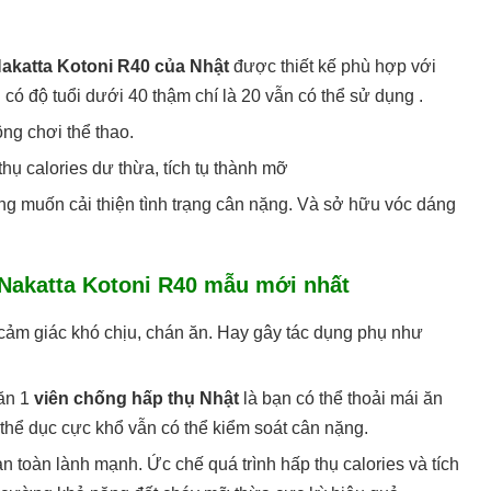
Nakatta Kotoni R40 của Nhật
được thiết kế phù hợp với
 có độ tuổi dưới 40 thậm chí là 20 vẫn có thể sử dụng .
ng chơi thể thao.
thụ calories dư thừa, tích tụ thành mỡ
ng muốn cải thiện tình trạng cân nặng. Và sở hữu vóc dáng
 Nakatta Kotoni R40 mẫu mới nhất
ảm giác khó chịu, chán ăn. Hay gây tác dụng phụ như
 ăn 1
viên chống hấp thụ Nhật
là bạn có thể thoải mái ăn
thể dục cực khổ vẫn có thể kiểm soát cân nặng.
 toàn lành mạnh. Ức chế quá trình hấp thụ calories và tích