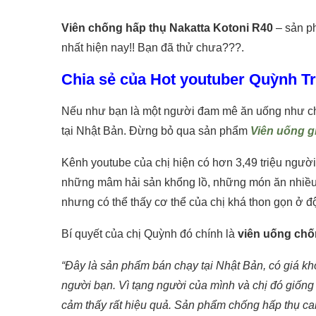
Viên chống hấp thụ Nakatta Kotoni R40
– sản ph
nhất hiện nay!! Bạn đã thử chưa???
.
Chia sẻ của Hot youtuber Quỳnh T
Nếu như bạn là một người đam mê ăn uống như ch
tại Nhật Bản. Đừng bỏ qua sản phẩm
Viên uống g
Kênh youtube của chị hiện có hơn 3,49 triệu người
những mâm hải sản khổng lồ, những món ăn nhiều 
nhưng có thể thấy cơ thể của chị khá thon gọn ở độ
Bí quyết của chị Quỳnh đó chính là
viên uống chốn
“Đây là sản phẩm bán chạy tại Nhật Bản, có giá kh
người bạn. Vì tạng người của mình và chị đó giống
cảm thấy rất hiệu quả. Sản phẩm chống hấp thụ calor