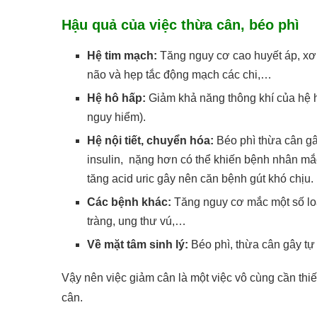
Hậu quả của việc thừa cân, béo phì
Hệ tim mạch:
Tăng nguy cơ cao huyết áp, xơ
não và hẹp tắc động mạch các chi,…
Hệ hô hấp:
Giảm khả năng thông khí của hệ h
nguy hiểm).
Hệ nội tiết, chuyển hóa:
Béo phì thừa cân gâ
insulin, nặng hơn có thể khiến bệnh nhân m
tăng acid uric gây nên căn bệnh gút khó chịu.
Các bệnh khác:
Tăng nguy cơ mắc một số loạ
tràng, ung thư vú,…
Về mặt tâm sinh lý:
Béo phì, thừa cân gây t
Vậy nên việc giảm cân là một việc vô cùng cần th
cân.