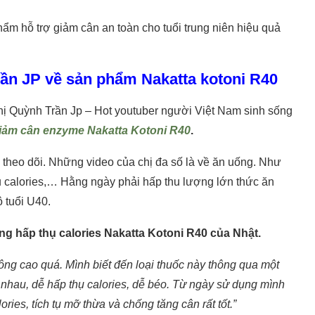
ẩm hỗ trợ giảm cân an toàn cho tuổi trung niên hiệu quả
rần JP về sản phẩm Nakatta kotoni R40
ị Quỳnh Trần Jp – Hot youtuber người Việt Nam sinh sống
iảm cân enzyme Nakatta Kotoni R40
.
 theo dõi. Những video của chị đa số là về ăn uống. Như
calories,… Hằng ngày phải hấp thu lượng lớn thức ăn
 tuổi U40.
g hấp thụ calories Nakatta Kotoni R40 của Nhật.
ông cao quá. Mình biết đến loại thuốc này thông qua một
 nhau, dễ hấp thụ calories, dễ béo. Từ ngày sử dụng mình
ies, tích tụ mỡ thừa và chống tăng cân rất tốt.”