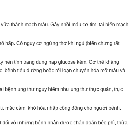
 vữa thành mạch máu. Gây nhồi máu cơ tim, tai biến mạch
ô hấp. Có nguy cơ ngừng thở khi ngủ (biến chứng rất
y nên tình trạng dung nạp glucose kém. Cơ thể kháng
ắc bệnh tiểu đường hoặc rối loạn chuyển hóa mỡ máu và
i bệnh ung thư nguy hiểm như ung thư thực quản, trực
ự ti, mặc cảm, khó hòa nhập cộng đồng cho người bệnh.
iết đối với những bệnh nhân được chẩn đoán béo phì, thừa