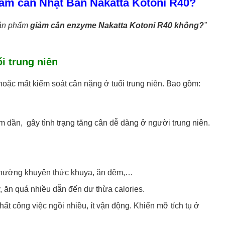
ảm cân Nhật Bản Nakatta Kotoni R40?
sản phẩm
giảm cân enzyme Nakatta Kotoni R40 không?
”
i trung niên
oặc mất kiểm soát cân nặng ở tuổi trung niên. Bao gồm:
ảm dần, gây tình trạng tăng cân dễ dàng ở người trung niên.
 Thường khuyên thức khuya, ăn đêm,…
 ăn quá nhiều dẫn đến dư thừa calories.
ất công việc ngồi nhiều, ít vận động. Khiến mỡ tích tụ ở