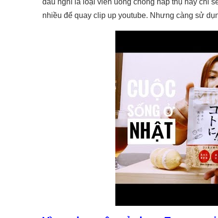
đầu nghĩ là loại viên uống chống hấp thụ này chỉ 
nhiều để quay clip up youtube. Nhưng càng sử dụng