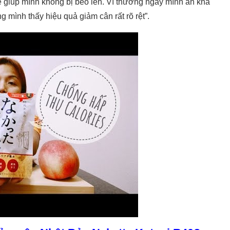
sẽ giúp mình không bị béo lên. Vì thường ngày mình ăn khá
 mình thấy hiệu quả giảm cân rất rõ rệt”.