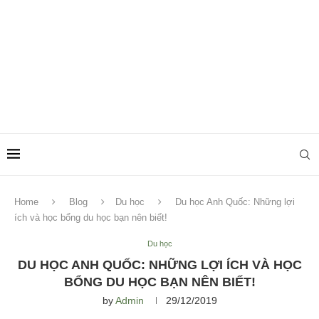
Home
Blog
Du học
Du học Anh Quốc: Những lợi
ích và học bổng du học bạn nên biết!
Du học
DU HỌC ANH QUỐC: NHỮNG LỢI ÍCH VÀ HỌC
BỔNG DU HỌC BẠN NÊN BIẾT!
by
Admin
29/12/2019