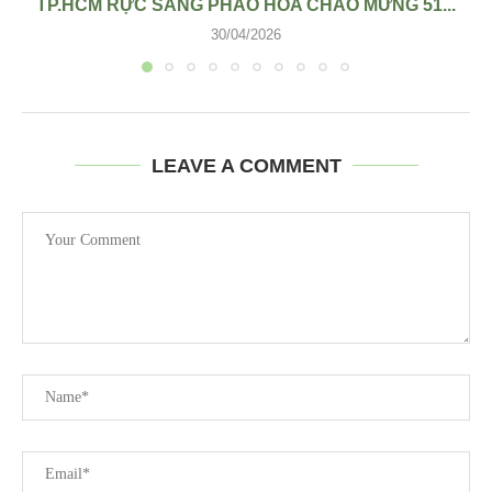
TP.HCM RỰC SÁNG PHÁO HOA CHÀO MỪNG 51...
30/04/2026
LEAVE A COMMENT