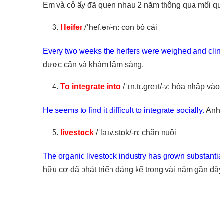
Em và cô ấy đã quen nhau 2 năm thông qua mối quan
Heifer
/ˈhef.ər/-n: con bò cái
Every two weeks the heifers were weighed and clin
được cân và khám lâm sàng.
To integrate into
/ˈɪn.tɪ.ɡreɪt/-v: hòa nhập vào
He seems to find it difficult to integrate socially.
Anh 
livestock
/ˈlaɪv.stɒk/-n: chăn nuôi
The organic livestock industry has grown substantial
hữu cơ đã phát triển đáng kể trong vài năm gần đâ