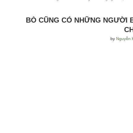
BÒ CŨNG CÓ NHỮNG NGƯỜI B
CH
by
Nguyễn 