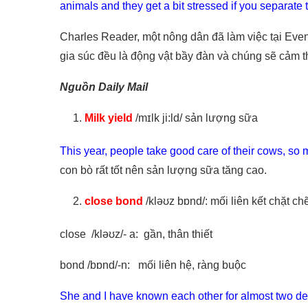
animals and they get a bit stressed if you separate 
Charles Reader, một nông dân đã làm việc tại Even
gia súc đều là động vật bầy đàn và chúng sẽ cảm t
Nguồn Daily Mail
Milk yield
/mɪlk ji:ld/ sản lượng sữa
This year, people take good care of their cows, so m
con bò rất tốt nên sản lượng sữa tăng cao.
close bond
/kləʊz bɒnd/: mối liên kết chặt ch
close /kləʊz/- a: gần, thân thiết
bond /bɒnd/-n: mối liên hệ, ràng buộc
She and I have known each other for almost two d