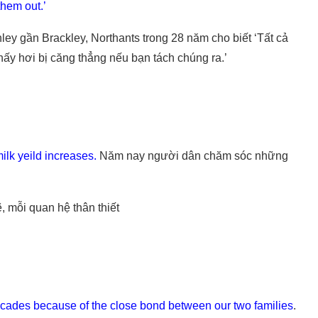
them out.’
ley gần Brackley, Northants trong 28 năm cho biết ‘Tất cả
hấy hơi bị căng thẳng nếu bạn tách chúng ra.’
ilk yeild increases.
Năm nay người dân chăm sóc những
ẽ, mỗi quan hệ thân thiết
ecades because of the close bond between our two families
.