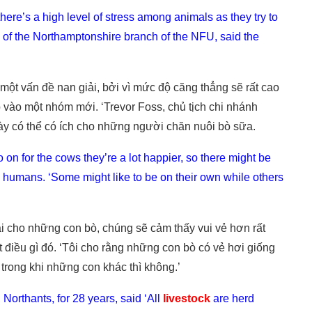
re’s a high level of stress among animals as they try to
 of the Northamptonshire branch of the NFU, said the
một vấn đề nan giải, bởi vì mức độ căng thẳng sẽ rất cao
 vào một nhóm mới. ‘Trevor Foss, chủ tịch chi nhánh
y có thể có ích cho những người chăn nuôi bò sữa.
o on for the cows they’re a lot happier, so there might be
e humans. ‘Some might like to be on their own while others
i cho những con bò, chúng sẽ cảm thấy vui vẻ hơn rất
t điều gì đó. ‘Tôi cho rằng những con bò có vẻ hơi giống
 trong khi những con khác thì không.’
Northants, for 28 years, said ‘All
livestock
are herd