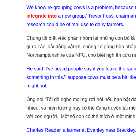
We know re-grouping cows is a problem, because the
integrate into
a new group.’ Trevor Foss, chairman
research could be of real use to dairy farmers.
Chúng tôi biết việc phân nhóm lại những con bò là 
giữa các loài động vật khi chúng cố gắng hòa nhập
Northamptonshire của NFU, cho biết nghiên cứu nà
He said ‘I’ve heard people say if you leave the radi
something in this.’I suppose cows must be a bit lik
might not.’
Ông nói ‘Tôi đã nghe mọi người nói nếu bạn bật đà
nhiều, và hiện tượng này có thể đang truyền tải mộ
với con người. ‘Một số con có thể thích ở một mình
Charles Reader, a farmer at Evenley near Brackley, 