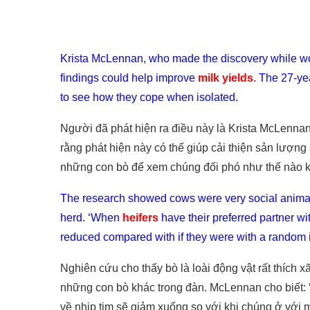
Krista McLennan, who made the discovery while wo
findings could help improve
milk yields
. The 27-ye
to see how they cope when isolated.
Người đã phát hiện ra điều này là Krista McLennan k
rằng phát hiện này có thể giúp cải thiện sản lượng 
những con bò để xem chúng đối phó như thế nào kh
The research showed cows were very social anima
herd. ‘When
heifers
have their preferred partner wit
reduced compared with if they were with a random 
Nghiên cứu cho thấy bò là loài động vật rất thích x
những con bò khác trong đàn. McLennan cho biết: ‘
về nhịp tim sẽ giảm xuống so với khi chúng ở với m