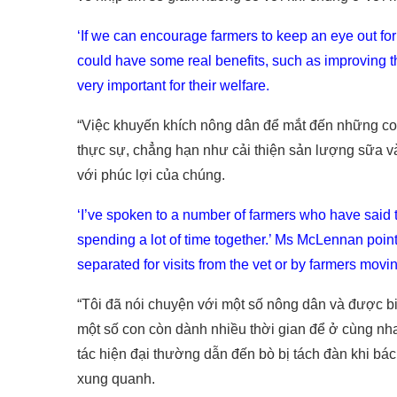
‘If we can encourage farmers to keep an eye out for 
could have some real benefits, such as improving th
very important for their welfare.
“Việc khuyến khích nông dân để mắt đến những con 
thực sự, chẳng hạn như cải thiện sản lượng sữa và
với phúc lợi của chúng.
‘I’ve spoken to a number of farmers who have said
spending a lot of time together.’ Ms McLennan poin
separated for visits from the vet or by farmers movi
“Tôi đã nói chuyện với một số nông dân và được bi
một số con còn dành nhiều thời gian để ở cùng n
tác hiện đại thường dẫn đến bò bị tách đàn khi bá
xung quanh.