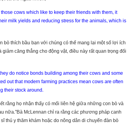
those cows which like to keep their friends with them, it
eir milk yields and reducing stress for the animals, which is
bò thích bầu bạn với chúng có thể mang lại một số lợi ích
 giảm căng thẳng cho động vật, điều này rất quan trọng đối
 they do notice bonds building among their cows and some
ted out that modern farming practices mean cows are often
ng their stock around.
ết rằng họ nhận thấy có mối liên hệ giữa những con bò và
hau nữa.”Bà McLennan chỉ ra rằng các phương pháp canh
c sĩ thú y thăm khám hoặc do nông dân di chuyển đàn bò