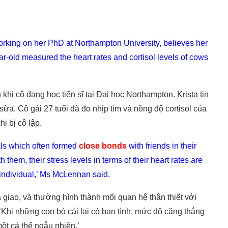
rking on her PhD at Northampton University, believes her
ar-old measured the heart rates and cortisol levels of cows
hi cô đang học tiến sĩ tại Đại học Northampton. Krista tin
sữa. Cô gái 27 tuổi đã đo nhịp tim và nồng độ cortisol của
i bị cô lập.
ls which often formed
close bonds
with friends in their
h them, their stress levels in terms of their heart rates are
individual,’ Ms McLennan said.
ã giao, và thường hình thành mối quan hệ thân thiết với
Khi những con bò cái lai có bạn tình, mức độ căng thẳng
ột cá thể ngẫu nhiên,’