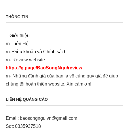
THÔNG TIN
–
Giới thiệu
rn-
Liên Hệ
rn-
Điều khoản và Chính sách
rn- Review website:
https://g.page/BaoSongNgu/review
rn- Những đánh giá của bạn là vô cùng quý giá để giúp
chúng tôi hoàn thiện website. Xin cảm ơn!
LIÊN HỆ QUẢNG CÁO
Email:
baosongngu.vn@gmail.com
Sđt: 0335937518